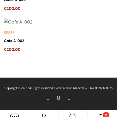
€
200.00
Valutato
Cafe A-002
5.00
su 5
€
200.00
Copyright © 2023 All Rights Reserved. Carta da Parati Moderna – P.Iva. 05265680875
0