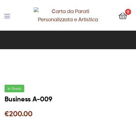
Carta
0
da
Carta
Parati
da
Personalizzata
Parati
e
Personalizzata
Artistica
In Stock
e
Business A-009
€
200.00
Artistica