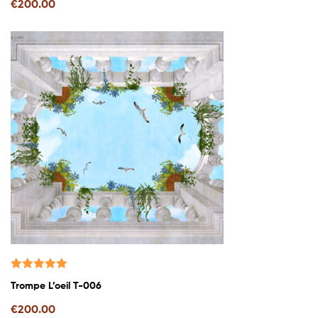
€
200.00
Valutato
Trompe L’oeil T-006
5.00
su 5
€
200.00