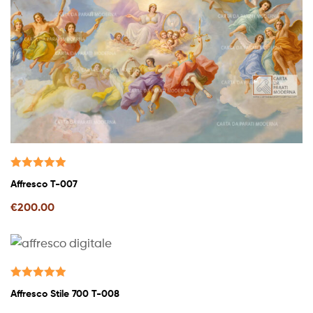
Valutato
Affresco T-007
5.00
su 5
€
200.00
Valutato
Affresco Stile 700 T-008
5.00
su 5