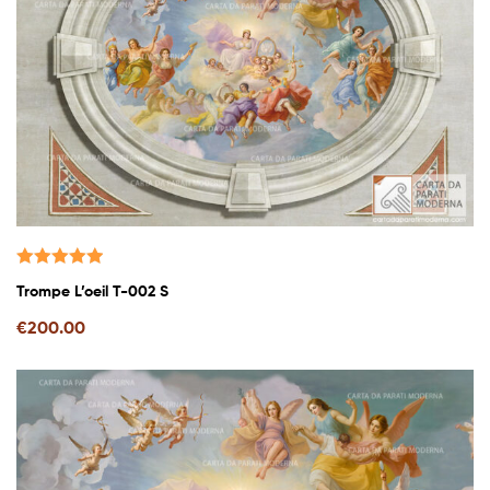
Valutato
Trompe L’oeil T-002 S
5.00
su 5
€
200.00