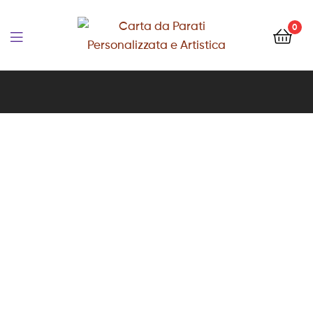
Carta
0
da
Carta
Parati
da
Personalizzata
Parati
e
Personalizzata
Artistica
e
Artistica