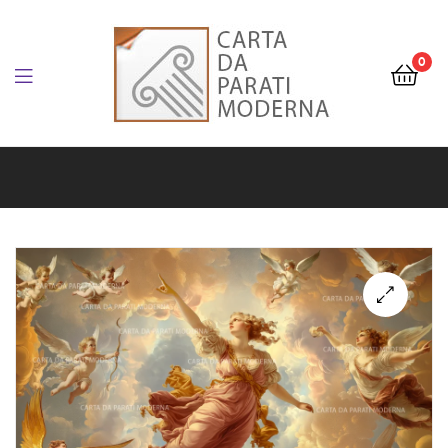
Carta
da
0
Parati
Carta
Personalizzata
da
e
Parati
Artistica
Personalizzata
e
Artistica