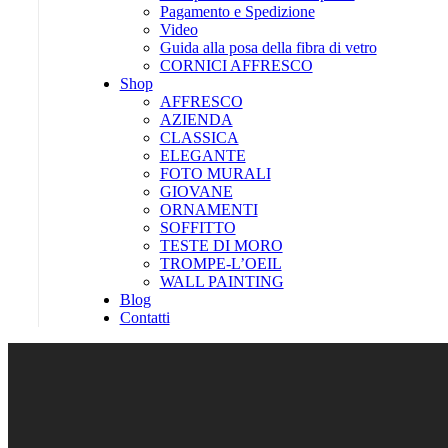
Pagamento e Spedizione
Video
Guida alla posa della fibra di vetro
CORNICI AFFRESCO
Shop
AFFRESCO
AZIENDA
CLASSICA
ELEGANTE
FOTO MURALI
GIOVANE
ORNAMENTI
SOFFITTO
TESTE DI MORO
TROMPE-L’OEIL
WALL PAINTING
Blog
Contatti