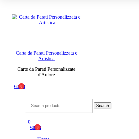
Menu
Carta da Parati Personalizzata e
Artistica
Carte da Parati Personalizzate
d'Autore
€
0.00
0
Search
for:
Search
0
€
0.00
0