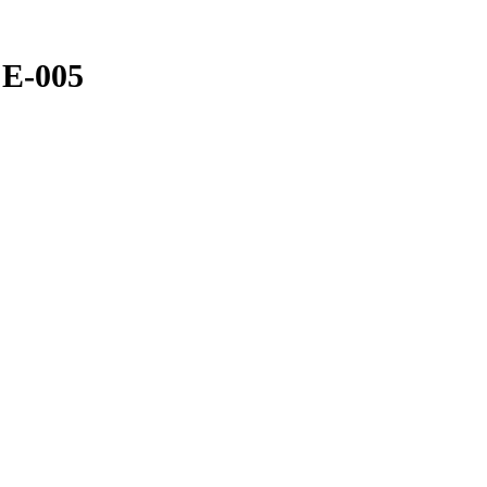
 E-005
€
€
200.00
200.00