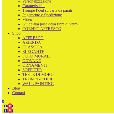
Personalizzazione
Caratteristiche
Trompe l’oeil su carta da parati
Pagamento e Spedizione
Video
Guida alla posa della fibra di vetro
CORNICI AFFRESCO
Shop
AFFRESCO
AZIENDA
CLASSICA
ELEGANTE
FOTO MURALI
GIOVANE
ORNAMENTI
SOFFITTO
TESTE DI MORO
TROMPE-L’OEIL
WALL PAINTING
Blog
Contatti
0
€
0.00
0
€
0.00
0