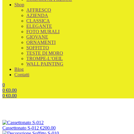
Shop
AFFRESCO
AZIENDA
CLASSICA
ELEGANTE
FOTO MURALI
GIOVANE
ORNAMENTI
SOFFITTO
TESTE DI MORO
TROMPE-L’OEIL
WALL PAINTING
Blog
Contatti
0
0
€
0.00
0
€
0.00
Menu
Cassettonato S-012
€
200.00