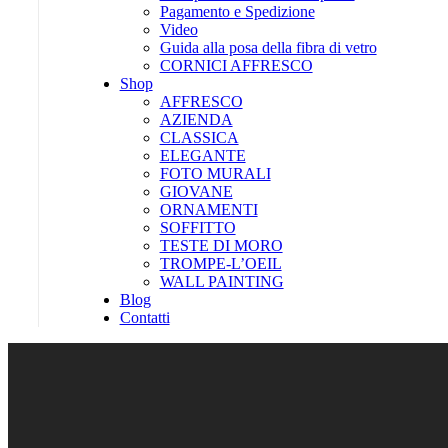
Pagamento e Spedizione
Video
Guida alla posa della fibra di vetro
CORNICI AFFRESCO
Shop
AFFRESCO
AZIENDA
CLASSICA
ELEGANTE
FOTO MURALI
GIOVANE
ORNAMENTI
SOFFITTO
TESTE DI MORO
TROMPE-L’OEIL
WALL PAINTING
Blog
Contatti