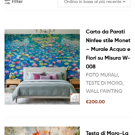
Filter
Carta da Parati
Ninfee stile Monet
– Murale Acqua e
Fiori su Misura W-
008
FOTO MURALI
,
TESTE DI MORO
,
WALL PAINTING
€
200.00
Testa di Moro-La