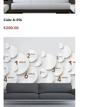
Color A-014
€
200.00